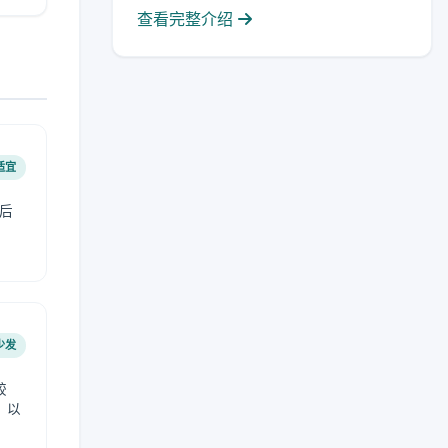
查看完整介绍
适宜
后
少发
较
，以