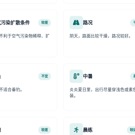
气污染扩散条件
路况
较差
不利于空气污染物稀释、扩
阴天，路面比较干燥，路况较好。
鱼
中暑
不宜
不适合垂钓。
炎炎夏日里，出行尽量穿浅色或素
装。
情
晨练
较差
较