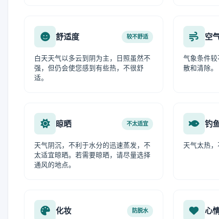
舒适度
空
较不舒适
白天天气以多云到阴为主，日照虽然不
气象条件较
强，但仍会使您感到有些热，不很舒
散和清除。
适。
晾晒
钓
不太适宜
天气阴沉，不利于水分的迅速蒸发，不
天气太热，
太适宜晾晒。若需要晾晒，请尽量选择
通风的地点。
化妆
心
防脱水