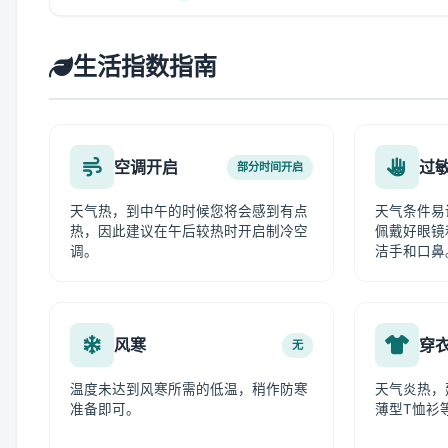
生活指数指南
空调开启
过
部分时间开启
天气热，到中午的时候您将会感到有点
天气条件易
热，因此建议在午后较热时开启制冷空
佩戴好眼镜
调。
洁手和口鼻
风寒
穿
无
温度未达到风寒所需的低温，稍作防寒
天气炎热，
准备即可。
薄型T恤衫