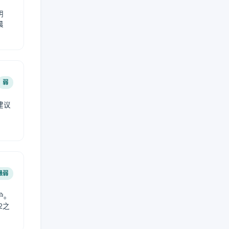
阴
晨
弱
建议
。
最弱
护。
2之