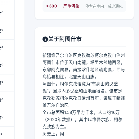
>300
严重污染
停留在室内，减少通风
2°
2°
关于阿图什市
2°
新疆维吾尔自治区克孜勒苏柯尔克孜自治州
阿图什市位于天山南麓，塔里木盆地西缘，
0°
东邻阿克陶县，南接喀什地区疏附县，西与
乌恰县相连，北靠天山山脉。
3°
阿图什，柯尔克孜语意为“有高山的戈壁
滩”，因境内多戈壁和山地而得名。该市是
克孜勒苏柯尔克孜自治州首府，隶属于新疆
4°
维吾尔自治区。
全市总面积1.58万平方千米，人口约16万
3°
（2020年数据），其中以维吾尔族、柯尔
克孜族为主。
历史上，阿...
°