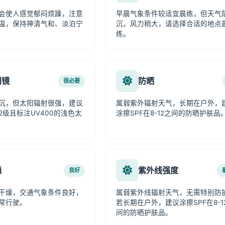
会使人感觉郁闷烦躁，注意
早晨气象条件较适宜晨练，但天气
温，保持神清气和、淡泊宁
沉，风力稍大，请选择合适的地点
练。
阳镜
防晒
很必要
沉，但太阳辐射很强，建议
属弱紫外辐射天气，长期在户外，
2级且标注UV400的浅色太
涂擦SPF在8-12之间的防晒护肤品
通
紫外线强度
良好
干燥，交通气象条件良好，
属弱紫外线辐射天气，无需特别防
常行驶。
若长期在户外，建议涂擦SPF在8-1
间的防晒护肤品。