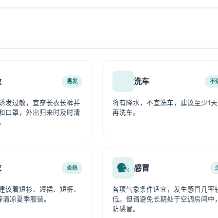
敏
洗车
易发
不
诱发过敏，宜穿长衣长裤并
将有降水，不宜洗车，建议至少1天
和口罩，外出归来时及时清
再洗车。
。
衣
感冒
炎热
建议着短衫、短裙、短裤、
各项气象条件适宜，发生感冒几率
等清凉夏季服装。
低。但请避免长期处于空调房间中
防感冒。