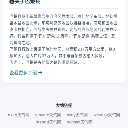
关于巴楚县
巴楚县位于新疆维吾尔自治区西南部，喀什地区东部，地处塔
里木盆地西北缘，东与阿克苏地区沙雅县接壤，南与和田地区
皮山县相连，西与麦盖提县毗邻，北与阿克苏地区阿瓦提县交
界。其名称源于“巴尔楚克”之简称，“巴尔楚克”系蒙古语，意
为富饶之地。
巴楚县行政上隶属于喀什地区，总面积2.17万平方公里，辖3
镇10乡，总人口约37万人，其中维吾尔族占绝大多数。
历史上，巴楚是古丝绸之路的重要驿站，...
查看更多介绍
友情链接
nxkq天气网
ymvctc天气网
lplny天气网
weunky天气网
htzhqd天气网
nqlmsx天气网