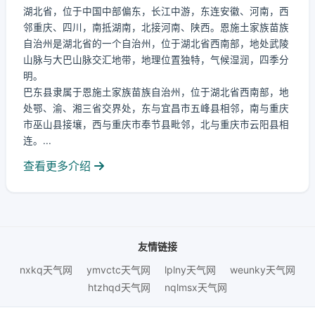
湖北省，位于中国中部偏东，长江中游，东连安徽、河南，西
邻重庆、四川，南抵湖南，北接河南、陕西。恩施土家族苗族
自治州是湖北省的一个自治州，位于湖北省西南部，地处武陵
山脉与大巴山脉交汇地带，地理位置独特，气候湿润，四季分
明。
巴东县隶属于恩施土家族苗族自治州，位于湖北省西南部，地
处鄂、渝、湘三省交界处，东与宜昌市五峰县相邻，南与重庆
市巫山县接壤，西与重庆市奉节县毗邻，北与重庆市云阳县相
连。...
查看更多介绍
友情链接
nxkq天气网
ymvctc天气网
lplny天气网
weunky天气网
htzhqd天气网
nqlmsx天气网