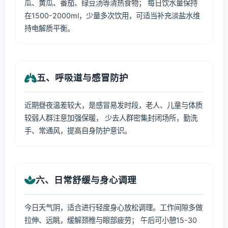
瓜、黄瓜、番茄、绿豆汤等清热食物； 每日饮水量保持
在1500-2000ml，少量多次饮用，可适当补充淡盐水维
持电解质平衡。
五、呼吸道与感冒防护
近期昼夜温差较大，是感冒易发时段，老人、儿童与体质
较弱人群注意加强保暖， 少去人群密集封闭场所，勤洗
手、常通风，提高自身防护意识。
六、日常舒缓与身心调理
今日天气阴，适合进行轻度身心放松调理。工作间隙多做
拉伸、远眺，缓解颈椎与眼部疲劳； 午后可小憩15-30