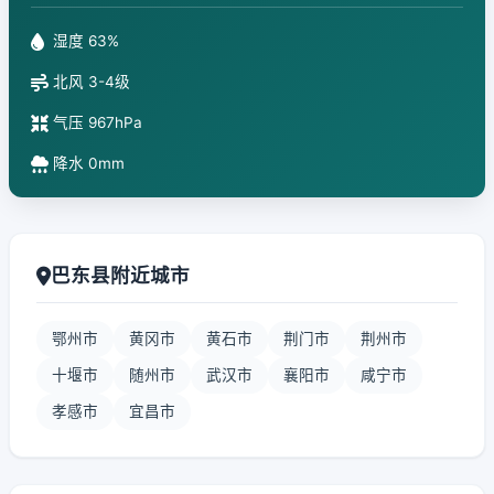
湿度 63%
北风 3-4级
气压 967hPa
降水 0mm
巴东县附近城市
鄂州市
黄冈市
黄石市
荆门市
荆州市
十堰市
随州市
武汉市
襄阳市
咸宁市
孝感市
宜昌市