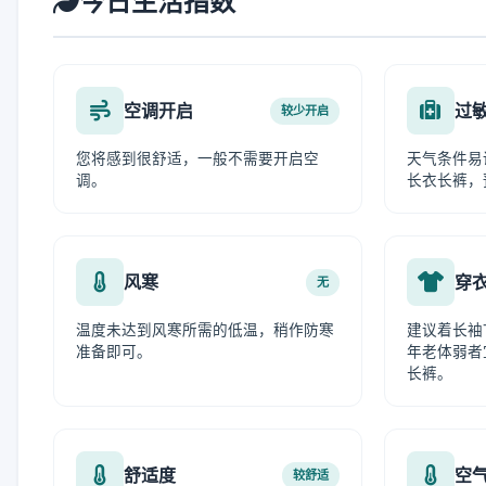
今日生活指数
空调开启
过
较少开启
您将感到很舒适，一般不需要开启空
天气条件易
调。
长衣长裤，
风寒
穿
无
温度未达到风寒所需的低温，稍作防寒
建议着长袖
准备即可。
年老体弱者
长裤。
舒适度
空
较舒适