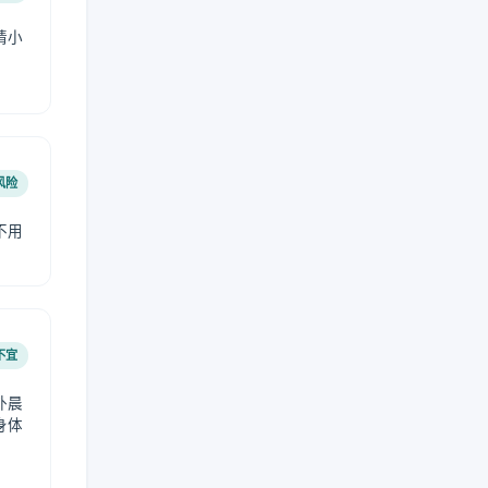
请小
风险
不用
不宜
外晨
身体