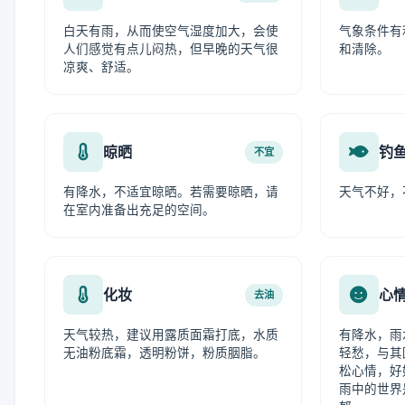
白天有雨，从而使空气湿度加大，会使
气象条件有
人们感觉有点儿闷热，但早晚的天气很
和清除。
凉爽、舒适。
晾晒
钓
不宜
有降水，不适宜晾晒。若需要晾晒，请
天气不好，
在室内准备出充足的空间。
化妆
心
去油
天气较热，建议用露质面霜打底，水质
有降水，雨
无油粉底霜，透明粉饼，粉质胭脂。
轻愁，与其
松心情，好
雨中的世界