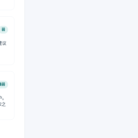
弱
建议
。
最弱
护。
2之