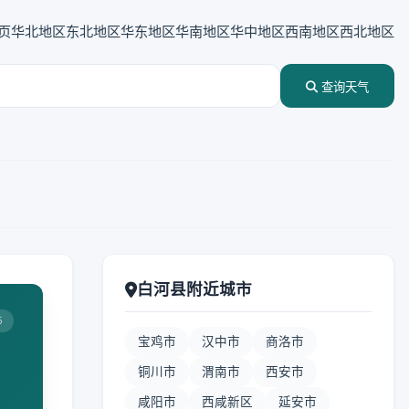
页
华北地区
东北地区
华东地区
华南地区
华中地区
西南地区
西北地区
查询天气
白河县附近城市
5
宝鸡市
汉中市
商洛市
铜川市
渭南市
西安市
咸阳市
西咸新区
延安市