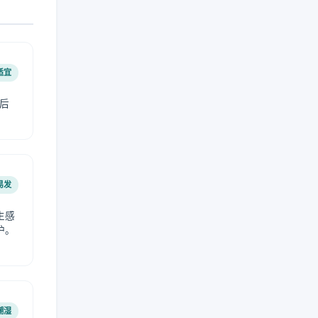
适宜
后
易发
生感
护。
潮湿