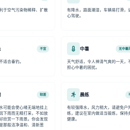
利于空气污染物稀释、扩散
有降水，路面潮湿，车辆易打滑，
心驾驶。
鱼
中暑
不宜
无中暑
不适合垂钓。
天气舒适，令人神清气爽的一天，
担心中暑的困扰。
情
晨练
较差
水可能会使心绪无端地挂上
有较强降水，风力稍大，请避免户
因下雨而无精打采，不如放
练，建议在室内做适当锻炼，保持
好欣赏一下雨景。你会发现
健康。
是那般洁净温和、清新葱