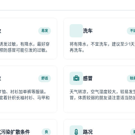
敏
洗车
易发
不
诱发过敏，有降水，最好穿
将有降水，不宜洗车，建议至少1天
预防感冒可能引发的过敏。
再洗车。
衣
感冒
舒适
较
T恤、衬衫加单裤等服装。
天气转凉，空气湿度较大，较易发
宜着针织长袖衬衫、马甲和
冒，体质较弱的朋友请注意适当防
气污染扩散条件
路况
良