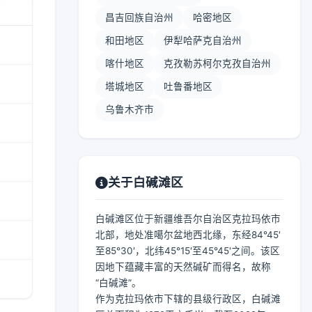
昌吉回族自治州
哈密地区
和田地区
伊犁哈萨克自治州
喀什地区
克孜勒苏柯尔克孜自治州
塔城地区
吐鲁番地区
乌鲁木齐市
关于白碱滩区
白碱滩区位于新疆维吾尔自治区克拉玛依市
北部，地处准噶尔盆地西北缘，东经84°45′
至85°30′，北纬45°15′至45°45′之间。该区
因地下蕴藏丰富的天然碱矿而得名，故称
“白碱滩”。
作为克拉玛依市下辖的县级行政区，白碱滩