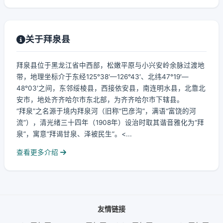
关于拜泉县
拜泉县位于黑龙江省中西部，松嫩平原与小兴安岭余脉过渡地
带，地理坐标介于东经125°38′—126°43′、北纬47°19′—
48°03′之间，东邻绥棱县，西接依安县，南连明水县，北靠北
安市，地处齐齐哈尔市东北部，为齐齐哈尔市下辖县。
“拜泉”之名源于境内拜泉河（旧称“巴彦沟”，满语“富饶的河
流”），清光绪三十四年（1908年）设治时取其谐音雅化为“拜
泉”，寓意“拜谒甘泉、泽被民生”。<...
查看更多介绍
友情链接