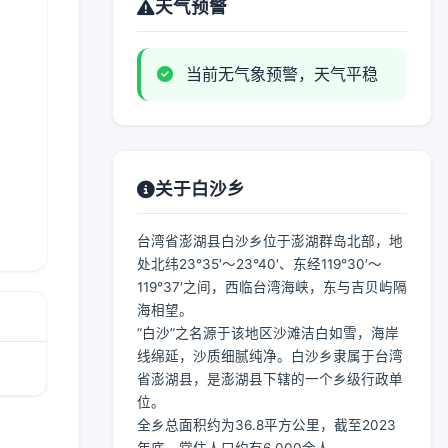
天气预警
当前无气象预警，天气平稳
关于白沙乡
台湾省澎湖县白沙乡位于澎湖群岛北部，地
处北纬23°35′～23°40′、东经119°30′～
119°37′之间，西临台湾海峡，东与吉贝屿隔
海相望。
“白沙”之名源于该地区沙滩洁白如雪，海岸
线绵延，沙质细腻纯净。白沙乡隶属于台湾
省澎湖县，是澎湖县下辖的一个乡级行政单
位。
全乡总面积约为36.8平方公里，截至2023