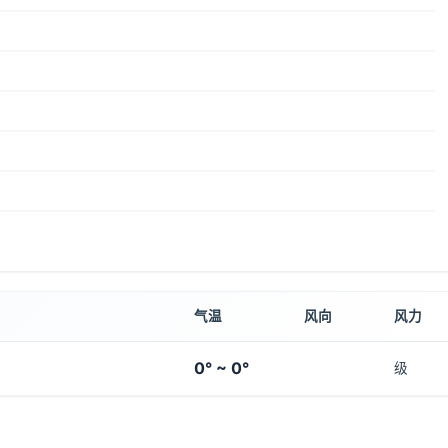
气温
风向
风力
0° ~ 0°
级