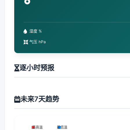
°
湿度 %
气压 hPa
逐小时预报
未来7天趋势