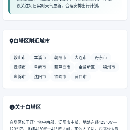
议关注每日实时天气更新，合理安排出行计划。
白塔区附近城市
鞍山市
本溪市
朝阳市
大连市
丹东市
抚顺市
阜新市
葫芦岛市
金普新区
锦州市
盘锦市
沈阳市
铁岭市
营口市
关于白塔区
白塔区位于辽宁省中南部、辽阳市中部，地处东经123°09′—
123°17′、北纬41°08′—41°15′之间，东依太子河，西邻沈大铁