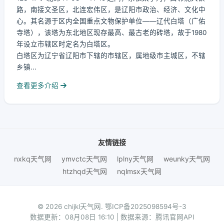
路，南接文圣区，北连宏伟区，是辽阳市政治、经济、文化中
心。其名源于区内全国重点文物保护单位——辽代白塔（广佑
寺塔），该塔为东北地区现存最高、最古老的砖塔，故于1980
年设立市辖区时定名为白塔区。
白塔区为辽宁省辽阳市下辖的市辖区，属地级市主城区，不辖
乡镇...
查看更多介绍
友情链接
nxkq天气网
ymvctc天气网
lplny天气网
weunky天气网
htzhqd天气网
nqlmsx天气网
© 2026 chijkl天气网.
鄂ICP备2025098594号-3
数据更新：08月08日 16:10 | 数据来源：腾讯官网API