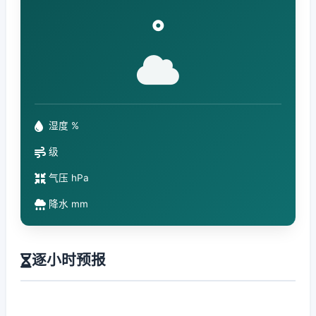
°
湿度 %
级
气压 hPa
降水 mm
逐小时预报