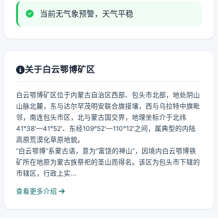
当前无气象预警，天气平稳
关于白云鄂博矿区
白云鄂博矿区位于内蒙古自治区西部、包头市北部，地处阴山
山脉北麓，东与达尔罕茂明安联合旗接壤，西与乌拉特中旗毗
邻，南连包头市区，北与蒙古国交界，地理坐标介于北纬
41°38′—41°52′、东经109°52′—110°12′之间，属典型的内陆
高原荒漠化草原地貌。
“白云鄂博”系蒙古语，意为“富饶的神山”，因境内白云鄂博铁
矿所在地原为蒙古族祭祀的圣山而得名。该区为包头市下辖的
市辖区，行政上实...
查看更多介绍