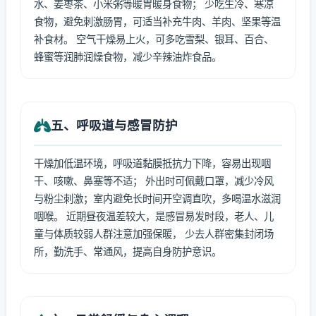
水、姜枣茶、小米粥等暖胃暖身食物； 少吃生冷、寒凉
食物，避免刺激肠胃，可适当补充牛肉、羊肉、坚果等温
补食材。 空气干燥易上火，可多吃雪梨、银耳、百合、
蜂蜜等润肺润燥食物，减少辛辣油炸食品。
五、呼吸道与感冒防护
干燥加低温环境，呼吸道黏膜抵抗力下降，容易出现咽
干、咳嗽、鼻塞等不适； 外出时可佩戴口罩，减少冷风
与粉尘刺激；室内避免长时间开空调直吹，多喝温水滋润
咽喉。 近期昼夜温差较大，是感冒易发时段，老人、儿
童与体质较弱人群注意加强保暖， 少去人群密集封闭场
所，勤洗手、常通风，提高自身防护意识。