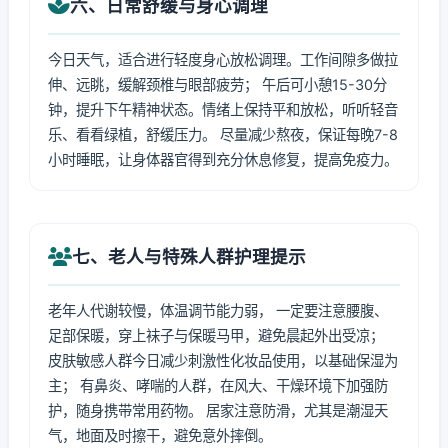
六、日常舒缓与身心调理
今日天气，适合进行轻度身心放松调理。工作间隙多做拉
伸、远眺，缓解颈椎与眼部疲劳； 午后可小憩15-30分
钟，提升下午精神状态。情绪上保持平和放松，听听轻音
乐、看看绿植，舒缓压力。 尽量减少熬夜，保证每晚7-8
小时睡眠，让身体器官得到充分休息修复，提高免疫力。
七、老人与特殊人群护理提示
老年人代谢较慢，体温调节能力弱， 一定要注意腰腹、
足部保暖，穿上袜子与保暖马甲，避免晨起外出受凉；
皮肤敏感人群今日减少刺激性化妆品使用，以基础保湿为
主； 有鼻炎、哮喘的人群，在风大、干燥环境下加强防
护，随身携带常用药物。 居家注意防滑，尤其是潮湿天
气，地面及时擦干，避免意外摔倒。