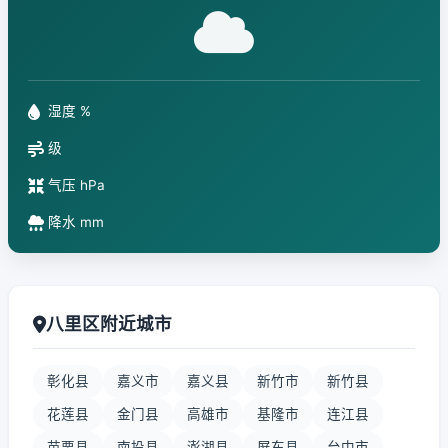
湿度 %
级
气压 hPa
降水 mm
八里区附近城市
彰化县
嘉义市
嘉义县
新竹市
新竹县
花莲县
金门县
高雄市
基隆市
连江县
苗栗县
南投县
澎湖县
屏东县
台中市