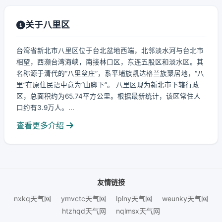
关于八里区
台湾省新北市八里区位于台北盆地西端，北邻淡水河与台北市
相望，西濒台湾海峡，南接林口区，东连五股区和淡水区。其
名称源于清代的“八里坌庄”，系平埔族凯达格兰族聚居地，“八
里”在原住民语中意为“山脚下”。 八里区现为新北市下辖行政
区，总面积约为65.74平方公里。根据最新统计，该区常住人
口约有3.9万人。...
查看更多介绍
友情链接
nxkq天气网
ymvctc天气网
lplny天气网
weunky天气网
htzhqd天气网
nqlmsx天气网