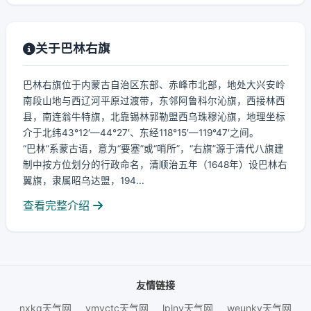
关于巴林右旗
巴林右旗位于内蒙古自治区东部、赤峰市北部，地处大兴安岭
南段山地与西辽河平原过渡带，东邻阿鲁科尔沁旗，西接林西
县，南连翁牛特旗，北靠锡林郭勒盟西乌珠穆沁旗，地理坐标
介于北纬43°12′—44°27′、东经118°15′—119°47′之间。
“巴林”系蒙古语，意为“要塞”或“哨所”，“右旗”源于清代八旗建
制中按方位划分的行政命名，清顺治五年（1648年）设巴林右
翼旗，隶属昭乌达盟，194...
查看完整介绍
友情链接
nxkq天气网
ymvctc天气网
lplny天气网
weunky天气网