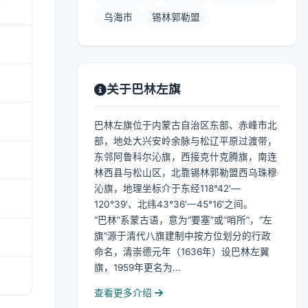
乌海市
锡林郭勒盟
关于巴林左旗
巴林左旗位于内蒙古自治区东部、赤峰市北
部，地处大兴安岭余脉与松辽平原过渡带，
东邻阿鲁科尔沁旗，西接克什克腾旗，南连
林西县与松山区，北靠锡林郭勒盟西乌珠穆
沁旗，地理坐标介于东经118°42′—
120°39′、北纬43°36′—45°16′之间。
“巴林”系蒙古语，意为“要塞”或“哨所”，“左
旗”源于清代八旗建制中按方位划分的行政
命名，清崇德元年（1636年）设巴林左翼
旗，1959年更名为...
查看更多介绍