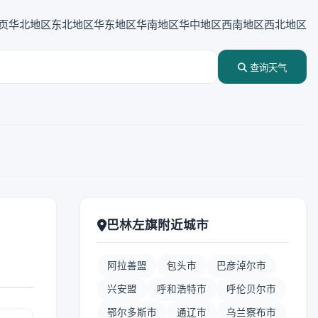
页
华北地区
东北地区
华东地区
华南地区
华中地区
西南地区
西北地区
查询天气
巴林左旗附近城市
阿拉善盟
包头市
巴彦淖尔市
兴安盟
呼和浩特市
呼伦贝尔市
鄂尔多斯市
通辽市
乌兰察布市