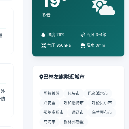
19°
多云
湿度 76%
西风 3-4级
重
气压 950hPa
降水 0mm
巴林左旗附近城市
 外
阿拉善盟
包头市
巴彦淖尔市
带防
兴安盟
呼和浩特市
呼伦贝尔市
鄂尔多斯市
通辽市
乌兰察布市
乌海市
锡林郭勒盟