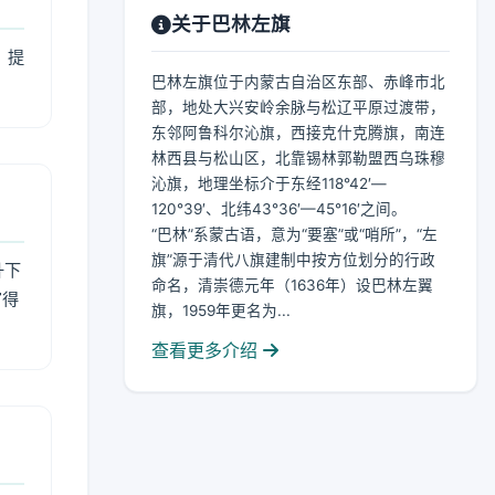
关于巴林左旗
，提
巴林左旗位于内蒙古自治区东部、赤峰市北
部，地处大兴安岭余脉与松辽平原过渡带，
东邻阿鲁科尔沁旗，西接克什克腾旗，南连
林西县与松山区，北靠锡林郭勒盟西乌珠穆
沁旗，地理坐标介于东经118°42′—
120°39′、北纬43°36′—45°16′之间。
“巴林”系蒙古语，意为“要塞”或“哨所”，“左
旗”源于清代八旗建制中按方位划分的行政
升下
命名，清崇德元年（1636年）设巴林左翼
官得
旗，1959年更名为...
查看更多介绍