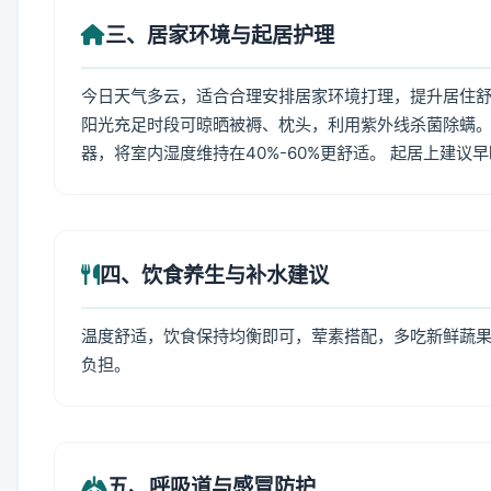
三、居家环境与起居护理
今日天气多云，适合合理安排居家环境打理，提升居住舒适
阳光充足时段可晾晒被褥、枕头，利用紫外线杀菌除螨。
器，将室内湿度维持在40%-60%更舒适。 起居上建议
四、饮食养生与补水建议
温度舒适，饮食保持均衡即可，荤素搭配，多吃新鲜蔬果
负担。
五、呼吸道与感冒防护