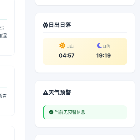
日出日落
生；
加湿
。
日出
日落
04:57
19:19
天气预警
肠胃
当前无预警信息