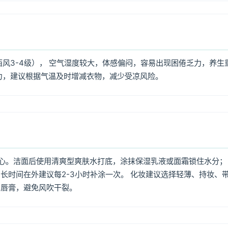
西风3-4级）， 空气湿度较大，体感偏闷，容易出现困倦乏力，养生
力，建议根据气温及时增减衣物，减少受凉风险。
心。洁面后使用清爽型爽肤水打底，涂抹保湿乳液或面霜锁住水分；
长时间在外建议每2-3小时补涂一次。 化妆建议选择轻薄、持妆、
润唇膏，避免风吹干裂。