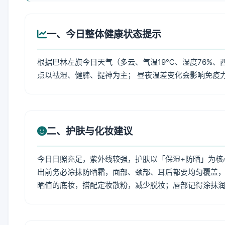
一、今日整体健康状态提示
根据巴林左旗今日天气（多云、气温19℃、湿度76%、
点以祛湿、健脾、提神为主； 昼夜温差变化会影响免疫
二、护肤与化妆建议
今日日照充足，紫外线较强，护肤以「保湿+防晒」为核
出前务必涂抹防晒霜，面部、颈部、耳后都要均匀覆盖，
晒值的底妆，搭配定妆散粉，减少脱妆；唇部记得涂抹