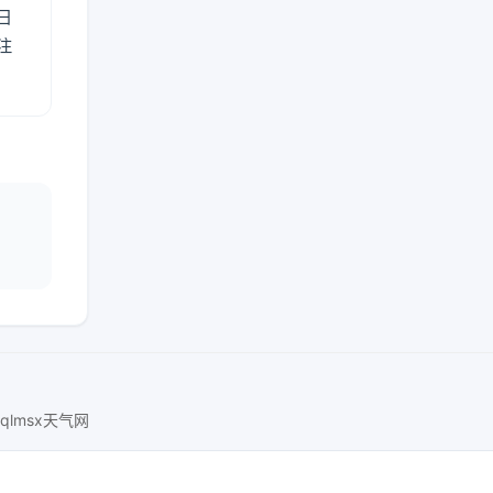
日
注
nqlmsx天气网