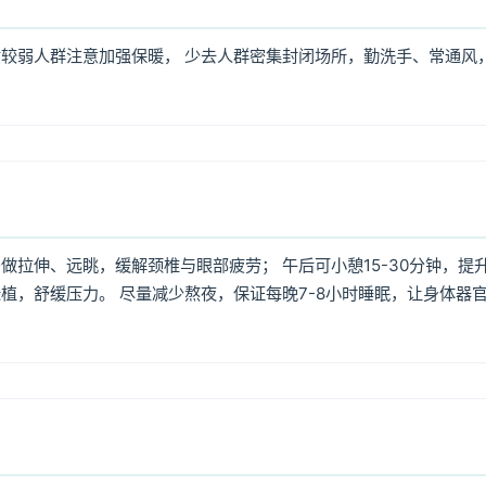
较弱人群注意加强保暖， 少去人群密集封闭场所，勤洗手、常通风
拉伸、远眺，缓解颈椎与眼部疲劳； 午后可小憩15-30分钟，提
植，舒缓压力。 尽量减少熬夜，保证每晚7-8小时睡眠，让身体器