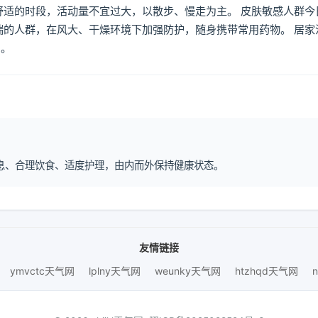
舒适的时段，活动量不宜过大，以散步、慢走为主。 皮肤敏感人群今
喘的人群，在风大、干燥环境下加强防护，随身携带常用药物。 居家
倒。
律作息、合理饮食、适度护理，由内而外保持健康状态。
友情链接
ymvctc天气网
lplny天气网
weunky天气网
htzhqd天气网