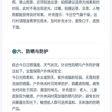
照、登山观景、近郊短途出游：拍照建议选择光线柔和的
时段，此时不易出现逆光、过曝，拍摄远景、全景、人物
照都能获得良好效果。 补充提示：今日空气偏干燥，出
行时请随身携带饮用水，及时补充水分，避免口干、皮肤
干燥。
六、防晒与防护
结合今日日照强度、天气状况，针对性防晒与户外防护建
议如下，全面保障户外休闲安全：
今日光照柔和，多云或阴天，紫外线辐射较弱，无需刻意
涂抹防晒霜，户外休闲时可简单防护，佩戴遮阳帽，避免
长时间处于阴凉、潮湿的地方。 补充提示：老人、儿童
皮肤较为敏感，户外休闲时需加强防晒与防护，避免长时
间暴露在阳光下；敏感肌人群可选择温和、无刺激的防晒
产品。