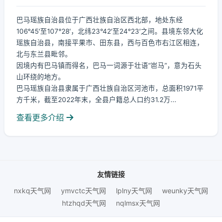
巴马瑶族自治县位于广西壮族自治区西北部，地处东经
106°45′至107°28′，北纬23°42′至24°23′之间。县境东邻大化
瑶族自治县，南接平果市、田东县，西与百色市右江区相连，
北与东兰县毗邻。
因境内有巴马镇而得名，巴马一词源于壮语“岜马”，意为石头
山环绕的地方。
巴马瑶族自治县隶属于广西壮族自治区河池市，总面积1971平
方千米，截至2022年末，全县户籍总人口约31.2万...
查看更多介绍
友情链接
nxkq天气网
ymvctc天气网
lplny天气网
weunky天气网
htzhqd天气网
nqlmsx天气网