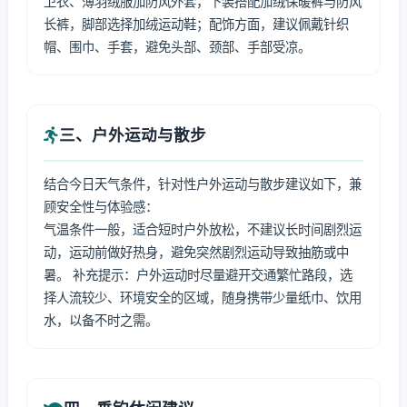
卫衣、薄羽绒服加防风外套，下装搭配加绒保暖裤与防风
长裤，脚部选择加绒运动鞋；配饰方面，建议佩戴针织
帽、围巾、手套，避免头部、颈部、手部受凉。
三、户外运动与散步
结合今日天气条件，针对性户外运动与散步建议如下，兼
顾安全性与体验感：
气温条件一般，适合短时户外放松，不建议长时间剧烈运
动，运动前做好热身，避免突然剧烈运动导致抽筋或中
暑。 补充提示：户外运动时尽量避开交通繁忙路段，选
择人流较少、环境安全的区域，随身携带少量纸巾、饮用
水，以备不时之需。