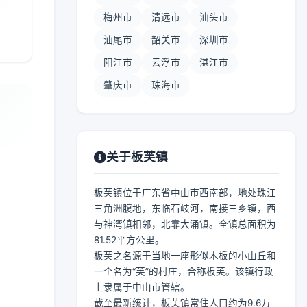
梅州市
清远市
汕头市
汕尾市
韶关市
深圳市
阳江市
云浮市
湛江市
肇庆市
珠海市
关于板芙镇
板芙镇位于广东省中山市西南部，地处珠江
三角洲腹地，东临石岐河，南接三乡镇，西
与神湾镇相邻，北靠大涌镇。全镇总面积为
81.52平方公里。
板芙之名源于当地一座形似木板的小山丘和
一个名为“芙”的村庄，合称板芙。该镇行政
上隶属于中山市管辖。
截至最新统计，板芙镇常住人口约为9.6万