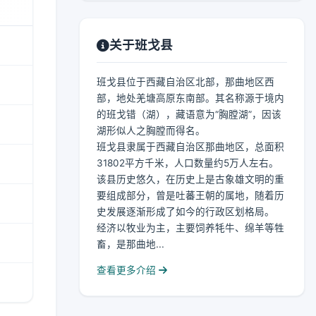
关于班戈县
班戈县位于西藏自治区北部，那曲地区西
部，地处羌塘高原东南部。其名称源于境内
的班戈错（湖），藏语意为“胸膛湖”，因该
湖形似人之胸膛而得名。
班戈县隶属于西藏自治区那曲地区，总面积
31802平方千米，人口数量约5万人左右。
该县历史悠久，在历史上是古象雄文明的重
要组成部分，曾是吐蕃王朝的属地，随着历
史发展逐渐形成了如今的行政区划格局。
经济以牧业为主，主要饲养牦牛、绵羊等牲
畜，是那曲地...
查看更多介绍