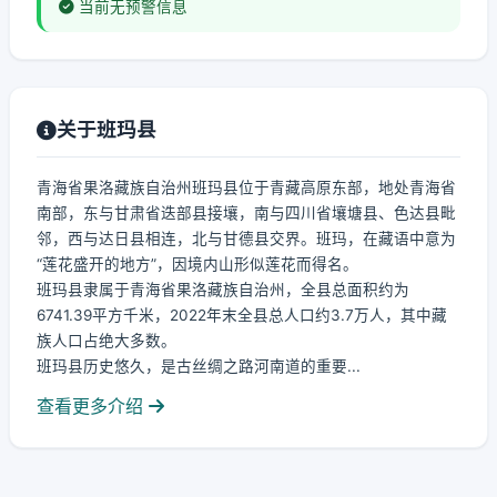
当前无预警信息
关于班玛县
青海省果洛藏族自治州班玛县位于青藏高原东部，地处青海省
南部，东与甘肃省迭部县接壤，南与四川省壤塘县、色达县毗
邻，西与达日县相连，北与甘德县交界。班玛，在藏语中意为
“莲花盛开的地方”，因境内山形似莲花而得名。
班玛县隶属于青海省果洛藏族自治州，全县总面积约为
6741.39平方千米，2022年末全县总人口约3.7万人，其中藏
族人口占绝大多数。
班玛县历史悠久，是古丝绸之路河南道的重要...
查看更多介绍