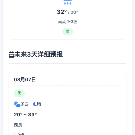
32°
/ 20°
南风 1-3级
优
未来3天详细预报
08月07日
优
多云
|
晴
20° ~ 33°
西风