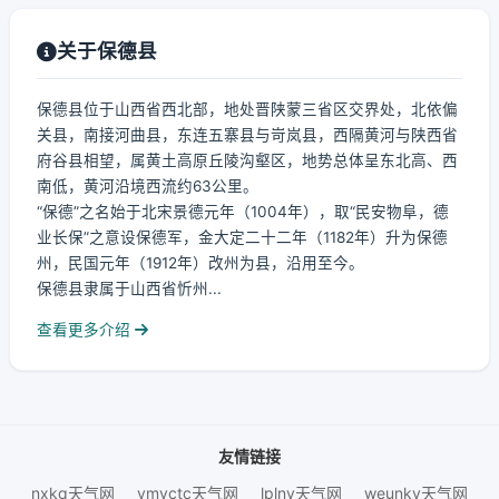
关于保德县
保德县位于山西省西北部，地处晋陕蒙三省区交界处，北依偏
关县，南接河曲县，东连五寨县与岢岚县，西隔黄河与陕西省
府谷县相望，属黄土高原丘陵沟壑区，地势总体呈东北高、西
南低，黄河沿境西流约63公里。
“保德”之名始于北宋景德元年（1004年），取“民安物阜，德
业长保”之意设保德军，金大定二十二年（1182年）升为保德
州，民国元年（1912年）改州为县，沿用至今。
保德县隶属于山西省忻州...
查看更多介绍
友情链接
nxkq天气网
ymvctc天气网
lplny天气网
weunky天气网