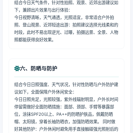
结合今日天气条件，针对性拍照、观景、近郊出游建议如
下，兼顾出片效果与出行体验：
今日视野清晰，天气通透，光照适宜，非常适合户外拍
照、登山观景、近郊短途出游：拍照建议选择光线柔和的
时段，此时不易出现逆光、过曝，拍摄远景、全景、人物
照都能获得良好效果。
六、防晒与防护
结合今日日照强度、天气状况，针对性防晒与户外防护建
议如下，全面保障户外休闲安全：
今日日照充足，光照较强，紫外线辐射明显，户外长时间
停留需做好全面防晒措施：面部、颈部、手臂等暴露部
位，涂抹SPF20以上、PA++的防晒护肤品，佩戴防晒
帽、太阳镜，穿着长袖防晒衣，加强防晒效果。 同时做
好其他防护：户外休闲时避免用手直接触碰强光照射后的