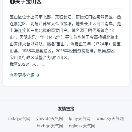
关于宝山区
宝山区位于上海市北部，东临长江、南接虹口区与静安区、西
连嘉定区、北与江苏省太仓市接壤，地处长江入海口南岸，是
上海连接长三角北翼的重要门户。其名源于明代所筑之“宝
山”，因明永乐十年（1412年）平江伯陈瑄于今高桥镇北筑土
山置烽火台以导航，赐名“宝山”，清雍正二年（1724年）设宝
山县，1988年撤县建区，2016年经国务院批准，原吴淞区、
宝山县行政区域整合为现宝山区。
截至2023年末，...
查看更多介绍
友情链接
nxkq天气网
ymvctc天气网
lplny天气网
weunky天气网
htzhqd天气网
nqlmsx天气网