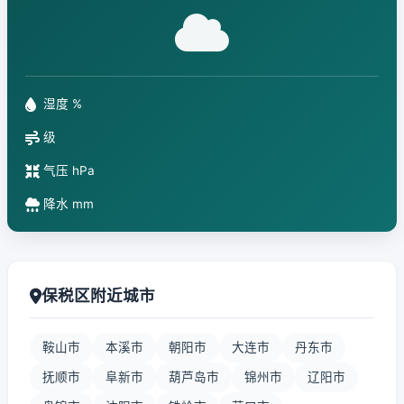
湿度 %
级
气压 hPa
降水 mm
保税区附近城市
鞍山市
本溪市
朝阳市
大连市
丹东市
抚顺市
阜新市
葫芦岛市
锦州市
辽阳市