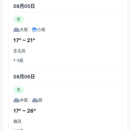
08月05日
优
大雨
|
小雨
17° ~ 21°
东北风
1-3级
08月06日
优
中雨
|
阴
17° ~ 26°
微风