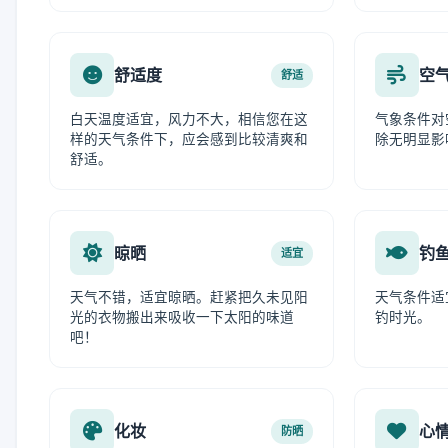
舒适度
空
舒适
白天温度适宜，风力不大，相信您在这
气象条件对
样的天气条件下，应会感到比较清爽和
除无明显影
舒适。
晾晒
钓
适宜
天气不错，适宜晾晒。赶紧把久未见阳
天气条件适
光的衣物搬出来吸收一下太阳的味道
钓时光。
吧！
化妆
心
防晒