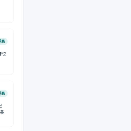
极强
建议
肤
很强
以
免暴