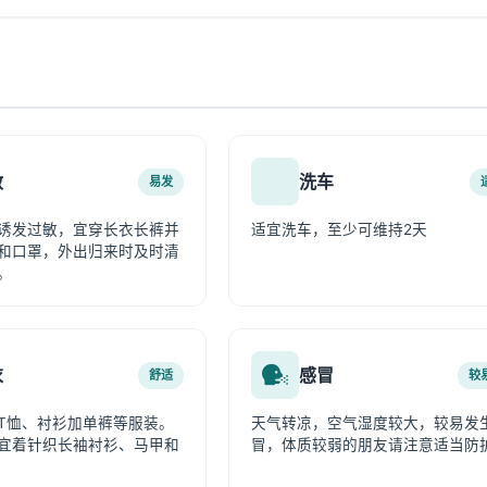
敏
洗车
易发
诱发过敏，宜穿长衣长裤并
适宜洗车，至少可维持2天
和口罩，外出归来时及时清
。
衣
感冒
舒适
较
T恤、衬衫加单裤等服装。
天气转凉，空气湿度较大，较易发
宜着针织长袖衬衫、马甲和
冒，体质较弱的朋友请注意适当防