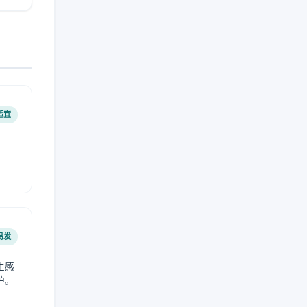
适宜
易发
生感
护。