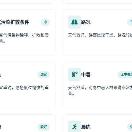
气污染扩散条件
路况
中
空气污染物稀释、扩散和清
天气较好，路面比较干燥，路况较
响。
鱼
中暑
适宜
无中暑
宜垂钓，愿您度过愉快的垂
天气舒适，对易中暑人群来说非常
善。
情
晨练
较好