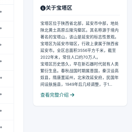
关于宝塔区
°
宝塔区位于陕西省北部，延安市中部，地处
°
陕北黄土高原丘陵沟壑区。其名称源于境内
著名的宝塔山，该山是延安的标志性景观。
宝塔区为延安市辖区，行政上隶属于陕西省
°
延安市。全区总面积3556平方千米，截至
2022年末，常住人口约70万人。
°
宝塔区历史悠久，早在新石器时代就有人类
繁衍生息。春秋战国时期属晋国，秦汉设高
奴县，隋唐置延州，北宋改延安府，民国年
°
间设肤施县，1949年后几经调整，于1...
查看完整介绍
°
°
°