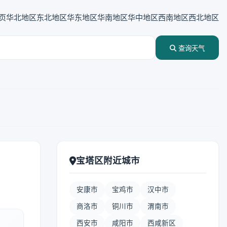
页
华北地区
东北地区
华东地区
华南地区
华中地区
西南地区
西北地区
查询天气
宝塔区附近城市
安康市
宝鸡市
汉中市
商洛市
铜川市
渭南市
西安市
咸阳市
西咸新区