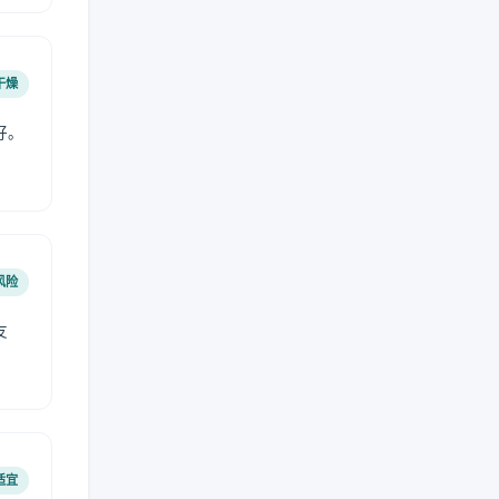
干燥
好。
风险
友
适宜