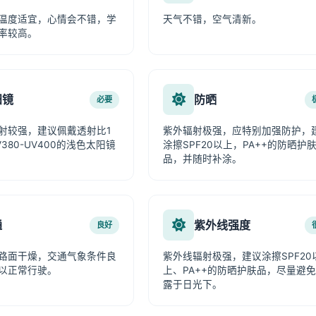
温度适宜，心情会不错，学
天气不错，空气清新。
率较高。
阳镜
防晒
必要
射较强，建议佩戴透射比1
紫外辐射极强，应特别加强防护，
380-UV400的浅色太阳镜
涂擦SPF20以上，PA++的防晒护
品，并随时补涂。
通
紫外线强度
良好
路面干燥，交通气象条件良
紫外线辐射极强，建议涂擦SPF20
以正常行驶。
上、PA++的防晒护肤品，尽量避
露于日光下。