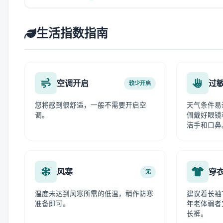
生活指数指南
空调开启
过
较少开启
您将感到很舒适，一般不需要开启空
天气条件易
调。
佩戴好眼镜
洁手和口鼻
风寒
穿
无
温度未达到风寒所需的低温，稍作防寒
建议着长袖
准备即可。
年老体弱者
长裤。