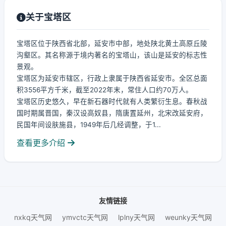
关于宝塔区
宝塔区位于陕西省北部，延安市中部，地处陕北黄土高原丘陵
沟壑区。其名称源于境内著名的宝塔山，该山是延安的标志性
景观。
宝塔区为延安市辖区，行政上隶属于陕西省延安市。全区总面
积3556平方千米，截至2022年末，常住人口约70万人。
宝塔区历史悠久，早在新石器时代就有人类繁衍生息。春秋战
国时期属晋国，秦汉设高奴县，隋唐置延州，北宋改延安府，
民国年间设肤施县，1949年后几经调整，于1...
查看更多介绍
友情链接
nxkq天气网
ymvctc天气网
lplny天气网
weunky天气网