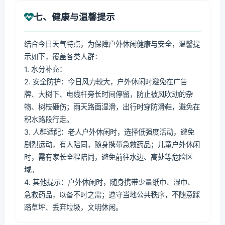
七、健康与温馨提示
结合今日天气特点，为保障户外休闲健康与安全，温馨提
示如下，覆盖各类人群：
1. 水分补充：
2. 安全防护：今日风力较大，户外休闲时避免在广告
牌、大树下、电线杆旁长时间停留，防止被风吹动的杂
物、树枝砸伤；雨天路面湿滑，出行时穿防滑鞋，避免在
积水路段行走。
3. 人群适配：老人户外休闲时，选择低强度活动，避免
剧烈运动，有人陪同，随身携带急救药品；儿童户外休闲
时，需有家长全程陪同，避免前往水边、高处等危险区
域。
4. 其他提示：户外休闲时，随身携带少量纸巾、湿巾、
急救药品，以备不时之需；遵守当地公共秩序，不随意踩
踏草坪、丢弃垃圾，文明休闲。