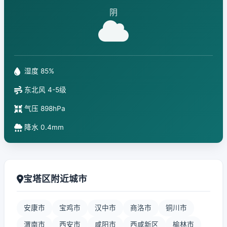
阴
湿度 85%
东北风 4-5级
气压 898hPa
降水 0.4mm
宝塔区附近城市
安康市
宝鸡市
汉中市
商洛市
铜川市
渭南市
西安市
咸阳市
西咸新区
榆林市