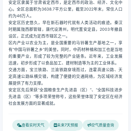
安定区隶属于甘肃省定西市，是定西市的政治、经济、文化中
心。全区总面积为3638.7平方公里，截至2022年末，常住人口
约为46万人。
安定区历史悠久，早在新石器时代就有人类活动的痕迹。秦汉
时期属陇西郡管辖，唐代设渭州，明代置安定县，2003年撤县
设区，正式成为定西市辖区之一。
区内产业以农业为主，是全国重要的马铃薯生产基地之一，享
有“中国马铃薯之乡”的美誉。同时，中药材种植和加工也是当地
的重要产业，形成了较为完整的产业链条。近年来，工业发展
迅速，初步形成了以食品加工、建材制造等为主的工业体系。
交通方面，宝兰铁路、兰渝铁路穿境而过，连霍高速公路、天
定高速公路纵横交错，构建了便捷的交通网络，为区域经济发
展提供了有力支撑。
安定区先后荣获“全国粮食生产先进县（区）”、“全国科技进步
先进县（区）”等多项荣誉称号，这些荣誉体现了安定区在经济
社会发展方面的显著成就。
查看实时天气
未来7天预报
空气质量查询