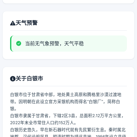
天气预警
当前无气象预警，天气平稳
关于白银市
白银市位于甘肃省中部，地处黄土高原和腾格里沙漠过渡地
带。因明朝在此设立官方采银机构而得名“白银厂”，简称白
银。
白银市隶属于甘肃省，下辖2区3县，总面积2.12万平方公里，
2022年末全市常住人口约152万人。
白银历史悠久，早在新石器时代就有先民繁衍生息。秦时属北
地郡，汉代设祖厉县，明清时期为靖远县地，1956年设立县级