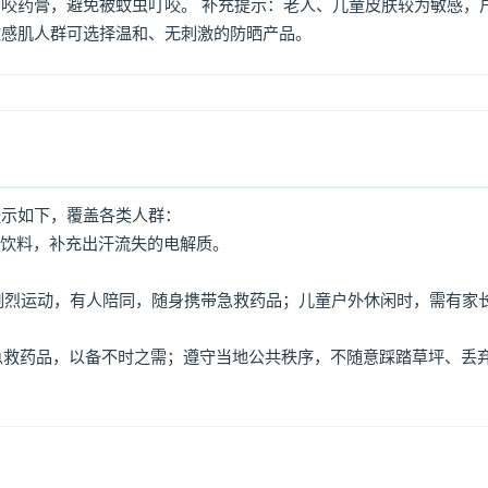
咬药膏，避免被蚊虫叮咬。 补充提示：老人、儿童皮肤较为敏感，
敏感肌人群可选择温和、无刺激的防晒产品。
提示如下，覆盖各类人群：
动饮料，补充出汗流失的电解质。
免剧烈运动，有人陪同，随身携带急救药品；儿童户外休闲时，需有家
、急救药品，以备不时之需；遵守当地公共秩序，不随意踩踏草坪、丢