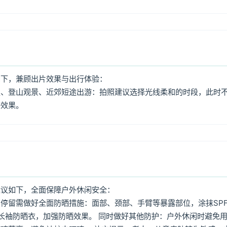
如下，兼顾出片效果与出行体验：
照、登山观景、近郊短途出游：拍照建议选择光线柔和的时段，此时
好效果。
建议如下，全面保障户外休闲安全：
停留需做好全面防晒措施：面部、颈部、手臂等暴露部位，涂抹SPF
着长袖防晒衣，加强防晒效果。 同时做好其他防护：户外休闲时避免