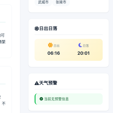
武威市
张掖市
日出日落
动可
通繁
日出
日落
06:16
20:01
天气预警
较
当前无预警信息
、不