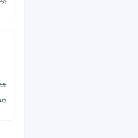
户外
长全
弃垃