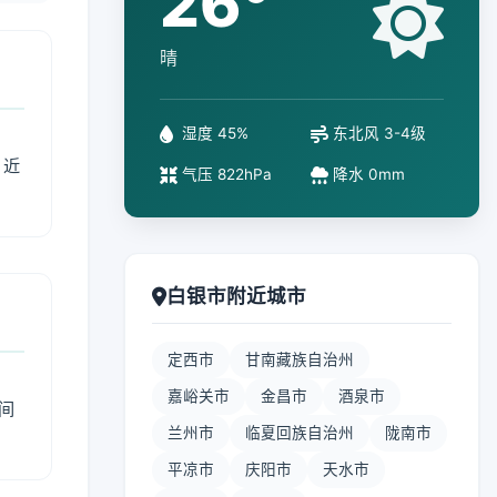
26°
晴
湿度 45%
东北风 3-4级
、近
气压 822hPa
降水 0mm
白银市附近城市
定西市
甘南藏族自治州
嘉峪关市
金昌市
酒泉市
间
兰州市
临夏回族自治州
陇南市
平凉市
庆阳市
天水市