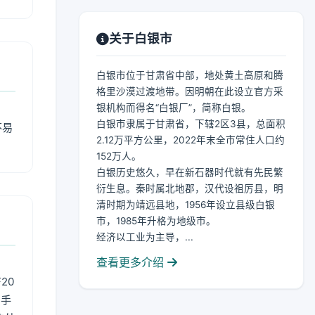
关于白银市
白银市位于甘肃省中部，地处黄土高原和腾
格里沙漠过渡地带。因明朝在此设立官方采
银机构而得名“白银厂”，简称白银。
白银市隶属于甘肃省，下辖2区3县，总面积
不易
2.12万平方公里，2022年末全市常住人口约
152万人。
白银历史悠久，早在新石器时代就有先民繁
衍生息。秦时属北地郡，汉代设祖厉县，明
清时期为靖远县地，1956年设立县级白银
市，1985年升格为地级市。
经济以工业为主导，...
查看更多介绍
20
用手