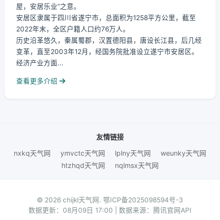
屋，安居乐业”之意。
安居区隶属于四川省遂宁市，总面积为1258平方公里，截至
2022年末，全区户籍人口约76万人。
历史沿革悠久，秦属蜀郡，汉置德阳县，唐设长江县，后几经
变革，直至2003年12月，经国务院批准设立遂宁市安居区。
经济产业方面...
查看更多介绍
友情链接
nxkq天气网
ymvctc天气网
lplny天气网
weunky天气网
htzhqd天气网
nqlmsx天气网
© 2026 chijkl天气网.
鄂ICP备2025098594号-3
数据更新：08月09日 17:00 | 数据来源：腾讯官网API