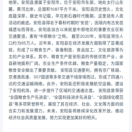
地带。安阳县隶属于安阳市，位于安阳市东部，地处太行山东
麓，黄河北岸，总面积1087平方千米。 安阳县历史悠久，文化
底蕴深厚，据史书记载，早在新石器时代晚期，这里就有人类
活动的痕迹。安阳县得名于春秋时期的“安邑”，因境内有古安邑
城遗址而得名。安阳县自古以来就是中原地区的重要农业区和
交通要道，素有“中原粮仓”之称。 截至2020年，安阳县常住人
口约为65万人。近年来，安阳县在经济发展方面取得了显著成
就，形成了以粮食生产、装备制造、食品加工、文化旅游等为
主的产业体系。其中，粮食生产是安阳县的传统优势产业，全
县耕地面积广阔，农业生产条件优越，粮食产量稳定，为国家
粮食安全做出了重要贡献。 安阳县交通便利，拥有京广铁路、
京港澳高速、307国道等多条交通干线穿境而过，形成了四通八
达的交通运输网络。此外，安阳县还积极发展航空运输，建设
了安阳机场，进一步提升了区域的交通通达度。 安阳县曾荣获
“全国粮食生产先进县”、“全国科技进步先进县”、“全国绿化模范
县”等多项荣誉称号，展现了其在经济、社会、文化等方面的综
合实力和发展潜力。未来，安阳县将继续深化改革开放，推动
经济社会高质量发展，努力实现更加美好的明天。