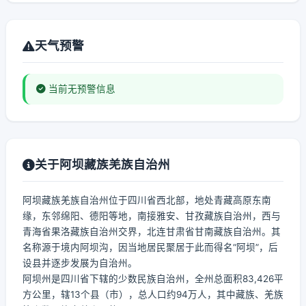
天气预警
当前无预警信息
关于阿坝藏族羌族自治州
阿坝藏族羌族自治州位于四川省西北部，地处青藏高原东南
缘，东邻绵阳、德阳等地，南接雅安、甘孜藏族自治州，西与
青海省果洛藏族自治州交界，北连甘肃省甘南藏族自治州。其
名称源于境内阿坝沟，因当地居民聚居于此而得名“阿坝”，后
设县并逐步发展为自治州。
阿坝州是四川省下辖的少数民族自治州，全州总面积83,426平
方公里，辖13个县（市），总人口约94万人，其中藏族、羌族