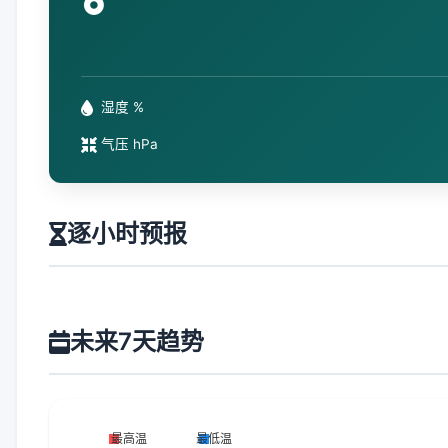
°
湿度 %
气压 hPa
逐小时预报
未来7天趋势