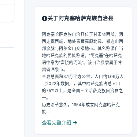
关于阿克塞哈萨克族自治县
阿克塞哈萨克族自治县位于甘肃省西部，河
西走廊西端，地处青藏高原北缘、祁连山西
部余脉与阿尔金山交接地带。其名称源自当
地哈萨克族的民族称谓，“阿克塞”在哈萨克
语中意为“富饶的河流”。该自治县隶属于甘
肃省酒泉市。
全县总面积3.1万平方公里，人口约1.06万人
（2022年数据），其中哈萨克族占总人口
的75%以上，是全国三个哈萨克族自治县之
一。
历史沿革悠久，1954年成立阿克塞哈萨克
族...
查看完整介绍