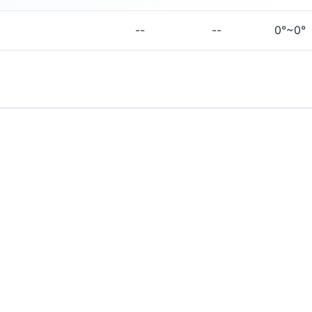
--
--
0°~0°