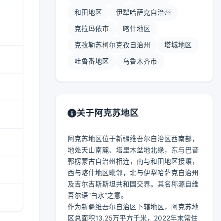
和田地区
伊犁哈萨克自治州
克拉玛依市
喀什地区
克孜勒苏柯尔克孜自治州
塔城地区
吐鲁番地区
乌鲁木齐市
关于阿克苏地区
阿克苏地区位于新疆维吾尔自治区西南部，
地处天山南麓、塔里木盆地北缘，东与巴音
郭楞蒙古自治州相连，南与和田地区接壤，
西与喀什地区毗邻，北与伊犁哈萨克自治州
及吉尔吉斯斯坦共和国交界。其名称源自维
吾尔语“白水”之意。
作为新疆维吾尔自治区下辖地区，阿克苏地
区总面积13.25万平方千米，2022年末常住