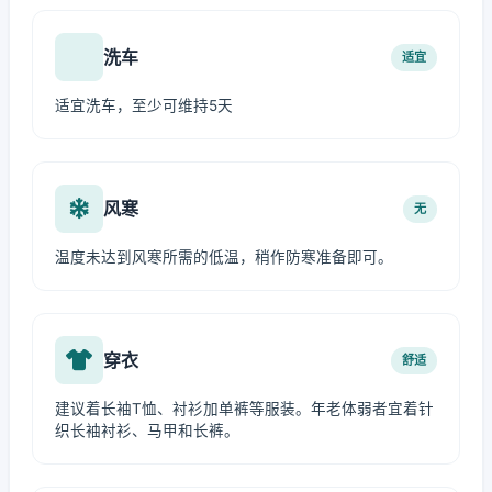
洗车
适宜
适宜洗车，至少可维持5天
风寒
无
温度未达到风寒所需的低温，稍作防寒准备即可。
穿衣
舒适
建议着长袖T恤、衬衫加单裤等服装。年老体弱者宜着针
织长袖衬衫、马甲和长裤。