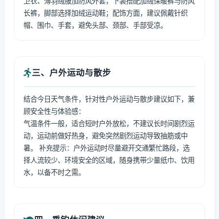
卫衣、薄羽绒服加防风外套，下装搭配加绒保暖裤与防风
长裤，脚部选择加绒运动鞋；配饰方面，建议佩戴针织
帽、围巾、手套，避免头部、颈部、手部受凉。
三、户外运动与散步
结合今日天气条件，针对性户外运动与散步建议如下，兼
顾安全性与体验感：
气温条件一般，适合短时户外放松，不建议长时间剧烈运
动，运动前做好热身，避免突然剧烈运动导致抽筋或中
暑。 补充提示：户外运动时尽量避开交通繁忙路段，选
择人流较少、环境安全的区域，随身携带少量纸巾、饮用
水，以备不时之需。