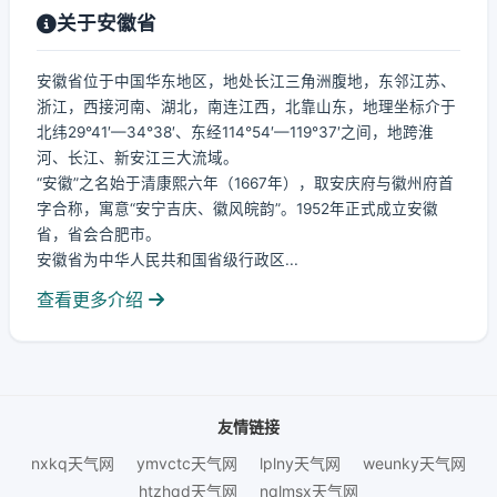
关于安徽省
安徽省位于中国华东地区，地处长江三角洲腹地，东邻江苏、
浙江，西接河南、湖北，南连江西，北靠山东，地理坐标介于
北纬29°41′—34°38′、东经114°54′—119°37′之间，地跨淮
河、长江、新安江三大流域。
“安徽”之名始于清康熙六年（1667年），取安庆府与徽州府首
字合称，寓意“安宁吉庆、徽风皖韵”。1952年正式成立安徽
省，省会合肥市。
安徽省为中华人民共和国省级行政区...
查看更多介绍
友情链接
nxkq天气网
ymvctc天气网
lplny天气网
weunky天气网
htzhqd天气网
nqlmsx天气网