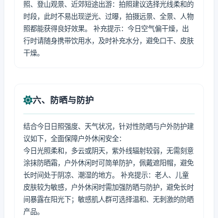
照、登山观景、近郊短途出游：拍照建议选择光线柔和的
时段，此时不易出现逆光、过曝，拍摄远景、全景、人物
照都能获得良好效果。 补充提示：今日空气偏干燥，出
行时请随身携带饮用水，及时补充水分，避免口干、皮肤
干燥。
六、防晒与防护
结合今日日照强度、天气状况，针对性防晒与户外防护建
议如下，全面保障户外休闲安全：
今日光照柔和，多云或阴天，紫外线辐射较弱，无需刻意
涂抹防晒霜，户外休闲时可简单防护，佩戴遮阳帽，避免
长时间处于阴凉、潮湿的地方。 补充提示：老人、儿童
皮肤较为敏感，户外休闲时需加强防晒与防护，避免长时
间暴露在阳光下；敏感肌人群可选择温和、无刺激的防晒
产品。