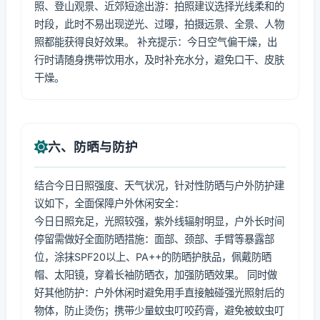
照、登山观景、近郊短途出游：拍照建议选择光线柔和的
时段，此时不易出现逆光、过曝，拍摄远景、全景、人物
照都能获得良好效果。 补充提示：今日空气偏干燥，出
行时请随身携带饮用水，及时补充水分，避免口干、皮肤
干燥。
六、防晒与防护
结合今日日照强度、天气状况，针对性防晒与户外防护建
议如下，全面保障户外休闲安全：
今日日照充足，光照较强，紫外线辐射明显，户外长时间
停留需做好全面防晒措施：面部、颈部、手臂等暴露部
位，涂抹SPF20以上、PA++的防晒护肤品，佩戴防晒
帽、太阳镜，穿着长袖防晒衣，加强防晒效果。 同时做
好其他防护：户外休闲时避免用手直接触碰强光照射后的
物体，防止烫伤；携带少量蚊虫叮咬药膏，避免被蚊虫叮