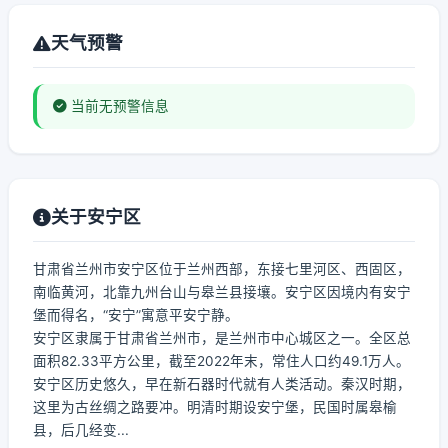
天气预警
当前无预警信息
关于安宁区
甘肃省兰州市安宁区位于兰州西部，东接七里河区、西固区，
南临黄河，北靠九州台山与皋兰县接壤。安宁区因境内有安宁
堡而得名，“安宁”寓意平安宁静。
安宁区隶属于甘肃省兰州市，是兰州市中心城区之一。全区总
面积82.33平方公里，截至2022年末，常住人口约49.1万人。
安宁区历史悠久，早在新石器时代就有人类活动。秦汉时期，
这里为古丝绸之路要冲。明清时期设安宁堡，民国时属皋榆
县，后几经变...