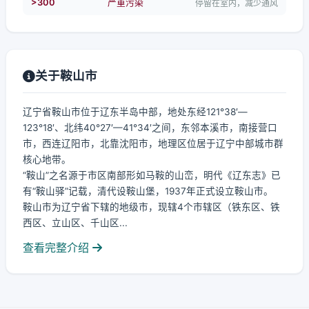
>300
严重污染
停留在室内，减少通风
关于鞍山市
辽宁省鞍山市位于辽东半岛中部，地处东经121°38′—
123°18′、北纬40°27′—41°34′之间，东邻本溪市，南接营口
市，西连辽阳市，北靠沈阳市，地理区位居于辽宁中部城市群
核心地带。
“鞍山”之名源于市区南部形如马鞍的山峦，明代《辽东志》已
有“鞍山驿”记载，清代设鞍山堡，1937年正式设立鞍山市。
鞍山市为辽宁省下辖的地级市，现辖4个市辖区（铁东区、铁
西区、立山区、千山区...
查看完整介绍