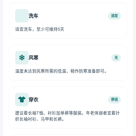
洗车
适宜
适宜洗车，至少可维持5天
风寒
无
温度未达到风寒所需的低温，稍作防寒准备即可。
穿衣
舒适
建议着长袖T恤、衬衫加单裤等服装。年老体弱者宜着针
织长袖衬衫、马甲和长裤。