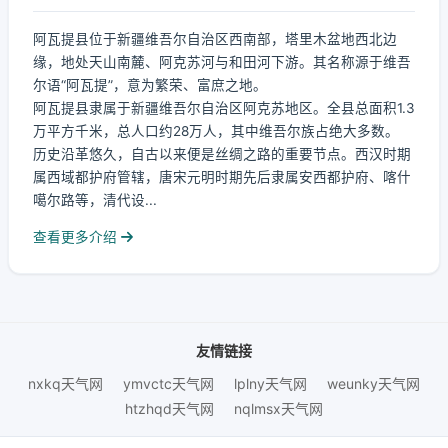
阿瓦提县位于新疆维吾尔自治区西南部，塔里木盆地西北边
缘，地处天山南麓、阿克苏河与和田河下游。其名称源于维吾
尔语“阿瓦提”，意为繁荣、富庶之地。
阿瓦提县隶属于新疆维吾尔自治区阿克苏地区。全县总面积1.3
万平方千米，总人口约28万人，其中维吾尔族占绝大多数。
历史沿革悠久，自古以来便是丝绸之路的重要节点。西汉时期
属西域都护府管辖，唐宋元明时期先后隶属安西都护府、喀什
噶尔路等，清代设...
查看更多介绍
友情链接
nxkq天气网
ymvctc天气网
lplny天气网
weunky天气网
htzhqd天气网
nqlmsx天气网