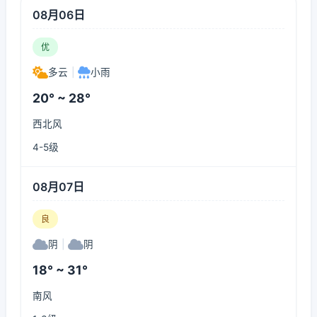
08月06日
优
多云
|
小雨
20° ~ 28°
西北风
4-5级
08月07日
良
阴
|
阴
18° ~ 31°
南风