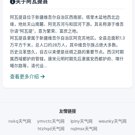
关于阿瓦提县
阿瓦提县位于新疆维吾尔自治区西南部，塔里木盆地西北边
缘，地处天山南麓、阿克苏河与和田河下游。其名称源于维吾
尔语“阿瓦提”，意为繁荣、富庶之地。
阿瓦提县隶属于新疆维吾尔自治区阿克苏地区。全县总面积1.3
万平方千米，总人口约28万人，其中维吾尔族占绝大多数。
历史沿革悠久，自古以来便是丝绸之路的重要节点。西汉时期
属西域都护府管辖，唐宋元明时期先后隶属安西都护府、喀什
噶尔路等，清代设...
查看更多介绍
友情链接
nxkq天气网
ymvctc天气网
lplny天气网
weunky天气网
htzhqd天气网
nqlmsx天气网