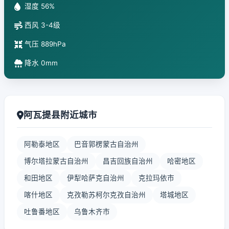
湿度 56%
西风 3-4级
气压 889hPa
降水 0mm
阿瓦提县附近城市
阿勒泰地区
巴音郭楞蒙古自治州
博尔塔拉蒙古自治州
昌吉回族自治州
哈密地区
和田地区
伊犁哈萨克自治州
克拉玛依市
喀什地区
克孜勒苏柯尔克孜自治州
塔城地区
吐鲁番地区
乌鲁木齐市