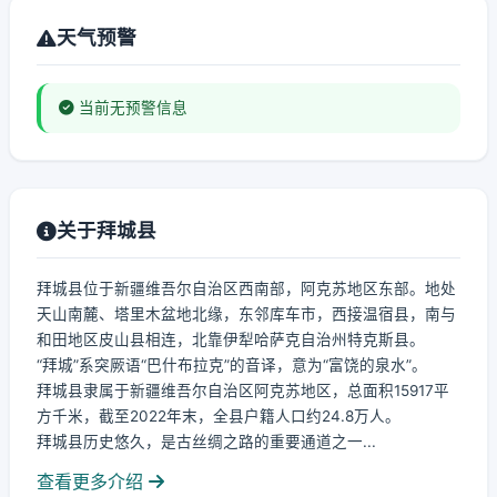
天气预警
当前无预警信息
关于拜城县
拜城县位于新疆维吾尔自治区西南部，阿克苏地区东部。地处
天山南麓、塔里木盆地北缘，东邻库车市，西接温宿县，南与
和田地区皮山县相连，北靠伊犁哈萨克自治州特克斯县。
“拜城”系突厥语“巴什布拉克”的音译，意为“富饶的泉水”。
拜城县隶属于新疆维吾尔自治区阿克苏地区，总面积15917平
方千米，截至2022年末，全县户籍人口约24.8万人。
拜城县历史悠久，是古丝绸之路的重要通道之一...
查看更多介绍