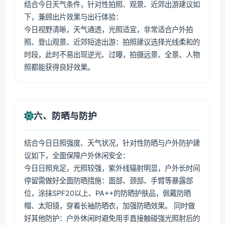
结合今日天气条件，针对性拍照、观景、近郊出游建议如
下，兼顾出片效果与出行体验：
今日视野清晰，天气通透，光照适宜，非常适合户外拍
照、登山观景、近郊短途出游：拍照建议选择光线柔和的
时段，此时不易出现逆光、过曝，拍摄远景、全景、人物
照都能获得良好效果。
六、防晒与防护
结合今日日照强度、天气状况，针对性防晒与户外防护建
议如下，全面保障户外休闲安全：
今日日照充足，光照较强，紫外线辐射明显，户外长时间
停留需做好全面防晒措施：面部、颈部、手臂等暴露部
位，涂抹SPF20以上、PA++的防晒护肤品，佩戴防晒
帽、太阳镜，穿着长袖防晒衣，加强防晒效果。 同时做
好其他防护：户外休闲时避免用手直接触碰强光照射后的