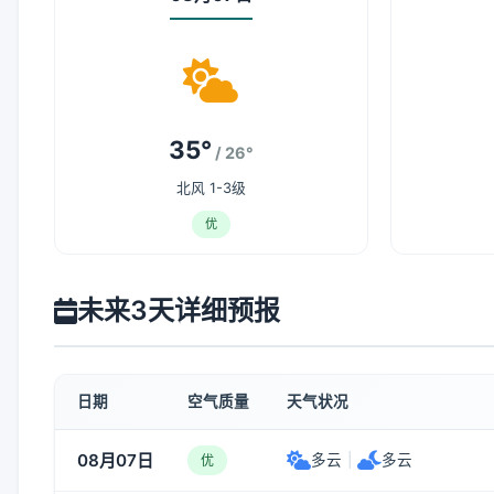
35°
/ 26°
北风 1-3级
优
未来3天详细预报
日期
空气质量
天气状况
08月07日
多云
|
多云
优