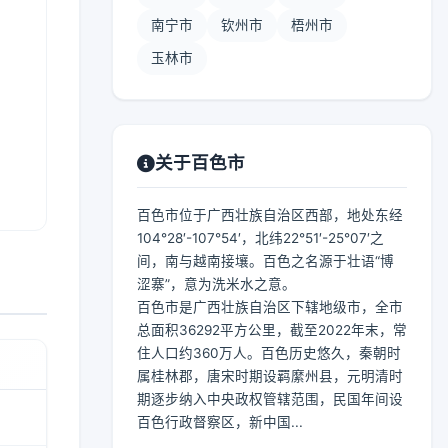
南宁市
钦州市
梧州市
玉林市
关于百色市
百色市位于广西壮族自治区西部，地处东经
104°28′-107°54′，北纬22°51′-25°07′之
间，南与越南接壤。百色之名源于壮语“博
涩寨”，意为洗米水之意。
百色市是广西壮族自治区下辖地级市，全市
总面积36292平方公里，截至2022年末，常
住人口约360万人。百色历史悠久，秦朝时
属桂林郡，唐宋时期设羁縻州县，元明清时
期逐步纳入中央政权管辖范围，民国年间设
百色行政督察区，新中国...