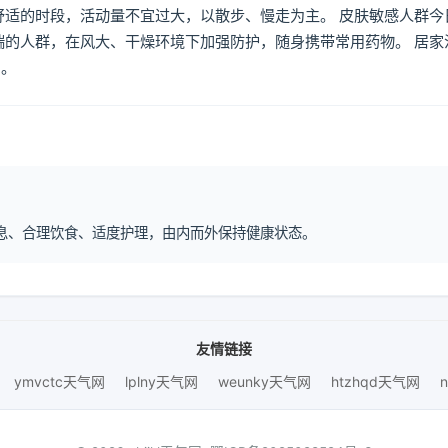
舒适的时段，活动量不宜过大，以散步、慢走为主。 皮肤敏感人群今
喘的人群，在风大、干燥环境下加强防护，随身携带常用药物。 居家
倒。
律作息、合理饮食、适度护理，由内而外保持健康状态。
友情链接
ymvctc天气网
lplny天气网
weunky天气网
htzhqd天气网