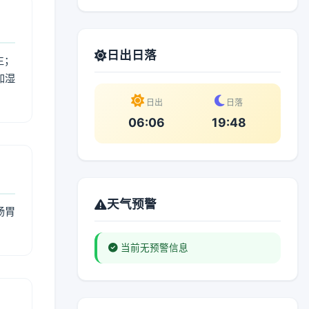
日出日落
生；
加湿
。
日出
日落
06:06
19:48
天气预警
肠胃
当前无预警信息