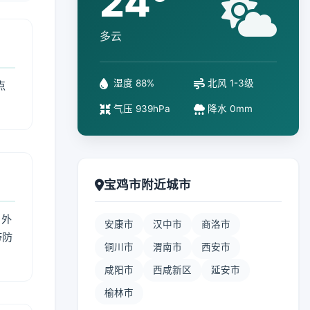
24°
多云
湿度 88%
北风 1-3级
点
气压 939hPa
降水 0mm
宝鸡市附近城市
 外
安康市
汉中市
商洛市
带防
铜川市
渭南市
西安市
咸阳市
西咸新区
延安市
榆林市