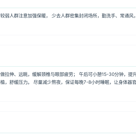
较弱人群注意加强保暖， 少去人群密集封闭场所，勤洗手、常通风
拉伸、远眺，缓解颈椎与眼部疲劳； 午后可小憩15-30分钟，提
植，舒缓压力。 尽量减少熬夜，保证每晚7-8小时睡眠，让身体器