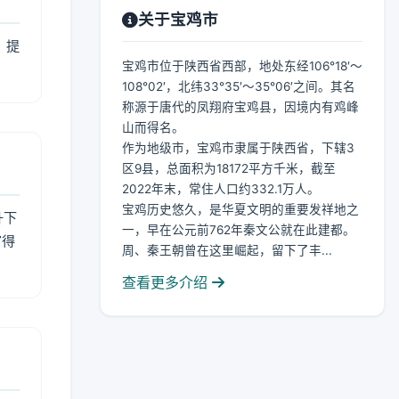
关于宝鸡市
，提
宝鸡市位于陕西省西部，地处东经106°18′～
108°02′，北纬33°35′～35°06′之间。其名
称源于唐代的凤翔府宝鸡县，因境内有鸡峰
山而得名。
作为地级市，宝鸡市隶属于陕西省，下辖3
区9县，总面积为18172平方千米，截至
2022年末，常住人口约332.1万人。
宝鸡历史悠久，是华夏文明的重要发祥地之
升下
一，早在公元前762年秦文公就在此建都。
官得
周、秦王朝曾在这里崛起，留下了丰...
查看更多介绍