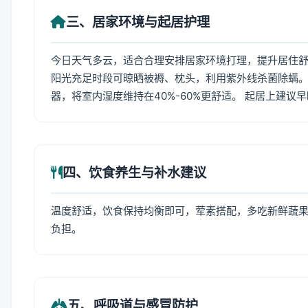
三、居家环境与起居护理
今日天气多云，适合合理安排居家环境打理，提升居住舒适
阳光充足时段可晾晒被褥、枕头，利用紫外线杀菌除螨。
器，将室内湿度维持在40%-60%更舒适。 起居上建议
四、饮食养生与补水建议
温度舒适，饮食保持均衡即可，荤素搭配，多吃新鲜蔬果
负担。
五、呼吸道与感冒防护