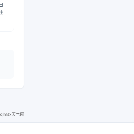
日
注
nqlmsx天气网