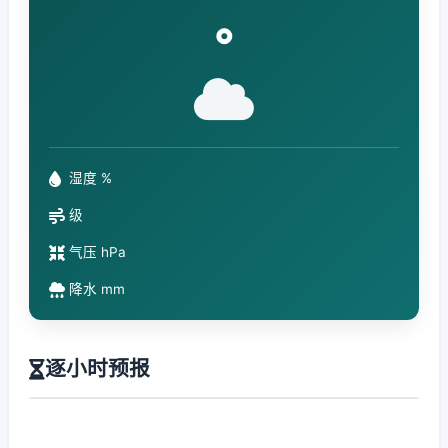
°
湿度 %
级
气压 hPa
降水 mm
逐小时预报