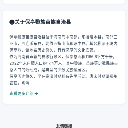
关于保亭黎族苗族自治县
保亭黎族苗族自治县位于海南岛中南部，东接陵水县，南邻三
亚市，西连乐东县，北依五指山市和琼中县。其名称源于境内
保亭岭，该地名历史悠久，具有深厚的文化底蕴。
作为海南省直辖的县级行政区，保亭总面积1166.6平方千米，
2022年末户籍人口约17.4万人，其中黎族、苗族等少数民族占
总人口的近七成，是典型的少数民族聚居区。
保亭历史悠久，早在秦汉时期即有先民活动。唐宋时期属振州
管辖，明清...
查看更多介绍
友情链接